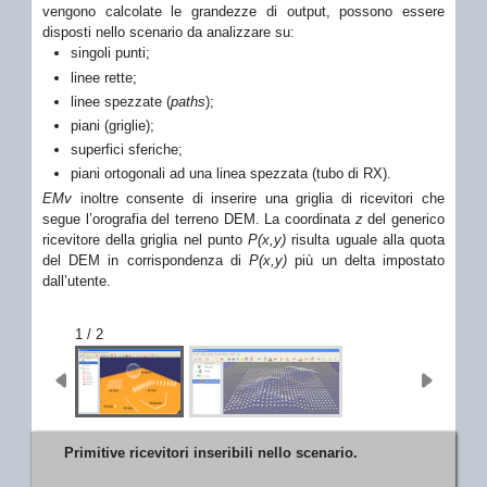
vengono calcolate le grandezze di output, possono essere
disposti nello scenario da analizzare su:
singoli punti;
linee rette;
linee spezzate (
paths
);
piani (griglie);
superfici sferiche;
piani ortogonali ad una linea spezzata (tubo di RX).
EMv
inoltre consente di inserire una griglia di ricevitori che
segue l’orografia del terreno DEM. La coordinata
z
del generico
ricevitore della griglia nel punto
P(x,y)
risulta uguale alla quota
del DEM in corrispondenza di
P(x,y)
più un delta impostato
dall’utente.
1 / 2
Primitive ricevitori inseribili nello scenario.