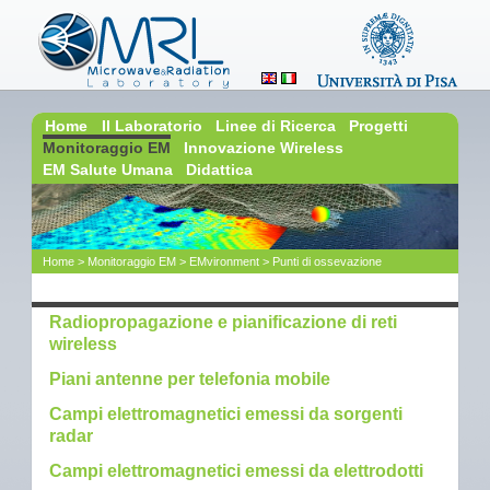
Home
Il Laboratorio
Linee di Ricerca
Progetti
Monitoraggio EM
Innovazione Wireless
EM Salute Umana
Didattica
Home
>
Monitoraggio EM
>
EMvironment
>
Punti di ossevazione
Navigazione
Radiopropagazione e pianificazione di reti
wireless
Piani antenne per telefonia mobile
Campi elettromagnetici emessi da sorgenti
radar
Campi elettromagnetici emessi da elettrodotti